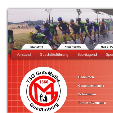
Startseite
Historisches
Hall of 
Vorstand
Geschäftsführung
Sportjugend
Spor
Badminton
Gesundheitssport
Schwimmen
Turnen / Gymnastik